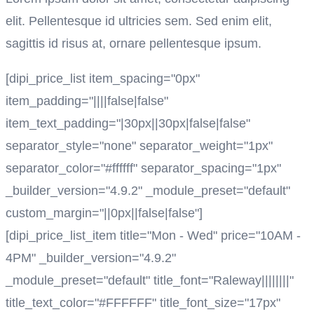
elit. Pellentesque id ultricies sem. Sed enim elit,
sagittis id risus at, ornare pellentesque ipsum.
[dipi_price_list item_spacing="0px"
item_padding="||||false|false"
item_text_padding="|30px||30px|false|false"
separator_style="none" separator_weight="1px"
separator_color="#ffffff" separator_spacing="1px"
_builder_version="4.9.2" _module_preset="default"
custom_margin="||0px||false|false"]
[dipi_price_list_item title="Mon - Wed" price="10AM -
4PM" _builder_version="4.9.2"
_module_preset="default" title_font="Raleway||||||||"
title_text_color="#FFFFFF" title_font_size="17px"