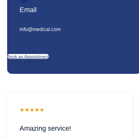
Email
info@medical.com
Book an Appointment
★
★
★
★
★
Amazing service!