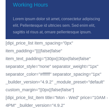
Working Hours
Lorem ipsum dolor sit amet, consectetur adipiscing
elit. Pellentesque id ultricies sem. Sed enim elit,
sagittis id risus at, ornare pellentesque ipsum.
[dipi_price_list item_spacing="0px"
item_padding="||||false|false"
item_text_padding="|30px||30px|false|false"
separator_style="none" separator_weight="1px"
separator_color="#ffffff" separator_spacing="1px"
_builder_version="4.9.2" _module_preset="default"
custom_margin="||0px||false|false"]
[dipi_price_list_item title="Mon - Wed" price="10AM -
4PM" _builder_version="4.9.2"