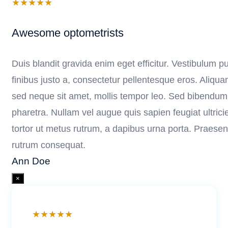
★
★
★
★
★
Awesome optometrists
Duis blandit gravida enim eget efficitur. Vestibulum pur
finibus justo a, consectetur pellentesque eros. Aliqu
sed neque sit amet, mollis tempor leo. Sed bibendum d
pharetra. Nullam vel augue quis sapien feugiat ultrici
tortor ut metus rutrum, a dapibus urna porta. Praesent
rutrum consequat.
Ann Doe
×
★
★
★
★
★